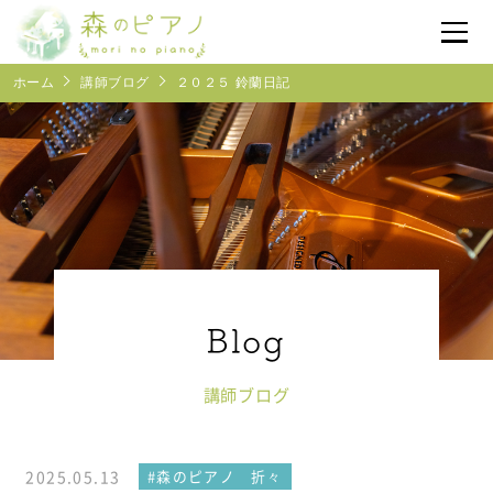
ホーム
講師ブログ
２０２５ 鈴蘭日記
体験レッスン予約
受付時間
10:00~17:00
森のピアノについて
レッスン紹介
よくあるご質問
講師ブログ
ブログ
2025.05.13
#森のピアノ 折々