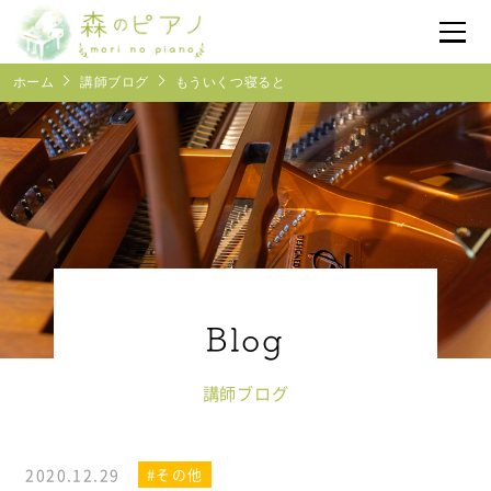
ホーム
講師ブログ
もういくつ寝ると
体験レッスン予約
受付時間
10:00~17:00
森のピアノについて
レッスン紹介
よくあるご質問
講師ブログ
ブログ
2020.12.29
#その他